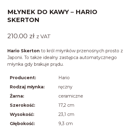
MŁYNEK DO KAWY – HARIO
SKERTON
210.00
zł
z VAT
Hario Skerton
to król młynków przenośnych prosto z
Japonii. To także idealny zastępca automatycznego
młynka gdy brakuje prądu.
Producent:
Hario
Rodzaj młynka:
ręczny
Żarna:
ceramiczne
Szerokość:
17,2 cm
Wysokość:
23,1 cm
Głębokość:
9,3 cm