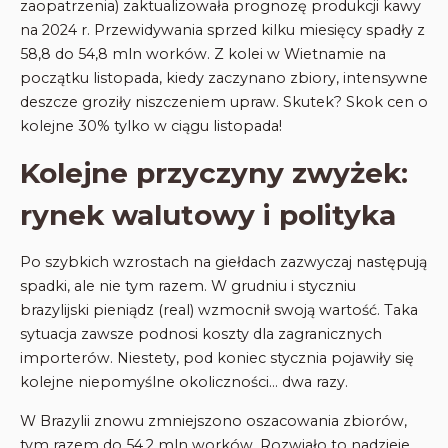
zaopatrzenia) zaktualizowała prognozę produkcji kawy
na 2024 r. Przewidywania sprzed kilku miesięcy spadły z
58,8 do 54,8 mln worków. Z kolei w Wietnamie na
początku listopada, kiedy zaczynano zbiory, intensywne
deszcze groziły niszczeniem upraw. Skutek? Skok cen o
kolejne 30% tylko w ciągu listopada!
Kolejne przyczyny zwyżek:
rynek walutowy i polityka
Po szybkich wzrostach na giełdach zazwyczaj następują
spadki, ale nie tym razem. W grudniu i styczniu
brazylijski pieniądz (real) wzmocnił swoją wartość. Taka
sytuacja zawsze podnosi koszty dla zagranicznych
importerów. Niestety, pod koniec stycznia pojawiły się
kolejne niepomyślne okoliczności… dwa razy.
W Brazylii znowu zmniejszono oszacowania zbiorów,
tym razem do 54,2 mln worków. Rozwiało to nadzieje,