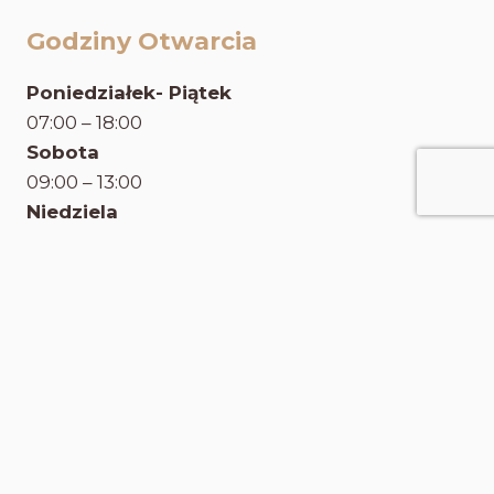
Godziny Otwarcia
Poniedziałek- Piątek
07:00 – 18:00
Sobota
09:00 – 13:00
Niedziela
Zamknięte
Kontakt
Biuro Obsługi Klienta
+48 608 458 258
biuro@krakowskapalarniakawy.pl
Polityka Prywatności i Plików Cookies