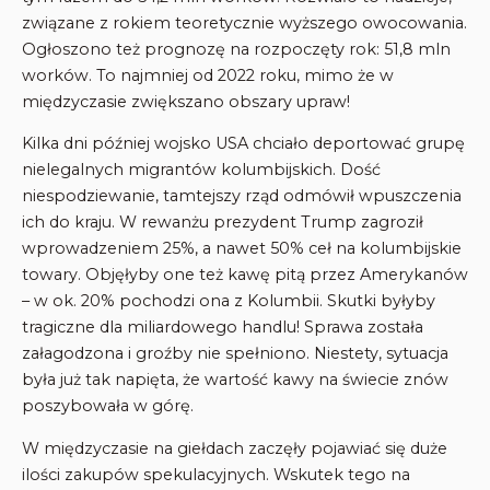
związane z rokiem teoretycznie wyższego owocowania.
Ogłoszono też prognozę na rozpoczęty rok: 51,8 mln
worków. To najmniej od 2022 roku, mimo że w
międzyczasie zwiększano obszary upraw!
Kilka dni później wojsko USA chciało deportować grupę
nielegalnych migrantów kolumbijskich. Dość
niespodziewanie, tamtejszy rząd odmówił wpuszczenia
ich do kraju. W rewanżu prezydent Trump zagroził
wprowadzeniem 25%, a nawet 50% ceł na kolumbijskie
towary. Objęłyby one też kawę pitą przez Amerykanów
– w ok. 20% pochodzi ona z Kolumbii. Skutki byłyby
tragiczne dla miliardowego handlu! Sprawa została
załagodzona i groźby nie spełniono. Niestety, sytuacja
była już tak napięta, że wartość kawy na świecie znów
poszybowała w górę.
W międzyczasie na giełdach zaczęły pojawiać się duże
ilości zakupów spekulacyjnych. Wskutek tego na