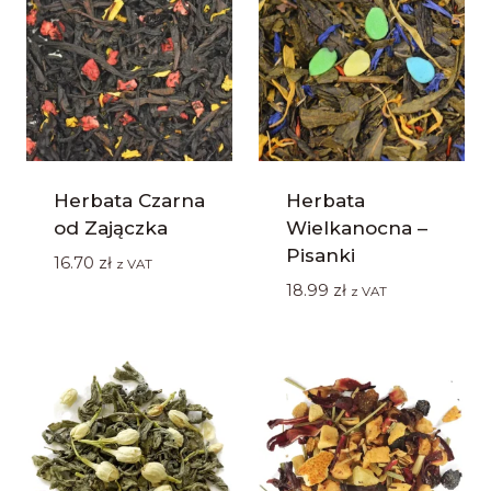
Herbata Czarna
Herbata
od Zajączka
Wielkanocna –
Pisanki
16.70
zł
z VAT
18.99
zł
z VAT