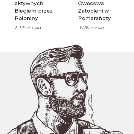
aktywnych
Owocowa
Biegiem przez
Zatopieni w
Połoniny
Pomarańczy
21.99
zł
16.28
zł
z VAT
z VAT