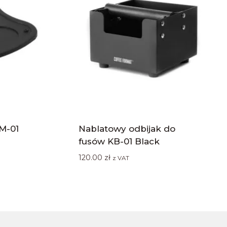
M-01
Nablatowy odbijak do
fusów KB-01 Black
120.00
zł
z VAT