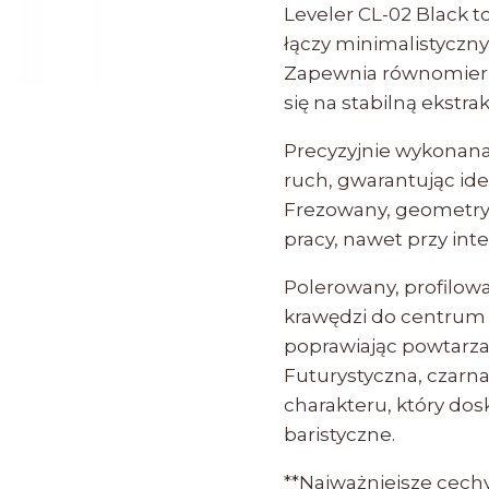
Leveler CL-02 Black 
łączy minimalistyczn
Zapewnia równomiern
się na stabilną ekstra
Precyzyjnie wykonana
ruch, gwarantując i
Frezowany, geometry
pracy, nawet przy in
Polerowany, profilow
krawędzi do centrum s
poprawiając powtarz
Futurystyczna, czar
charakteru, który dos
baristyczne.
**Najważniejsze cechy