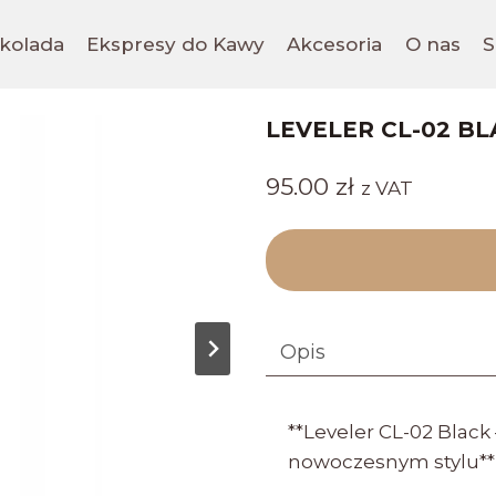
ekolada
Ekspresy do Kawy
Akcesoria
O nas
S
LEVELER CL-02 BL
95.00
zł
z VAT
Opis
**Leveler CL-02 Blac
nowoczesnym stylu**