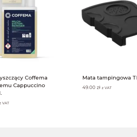
zyszczący Coffema
Mata tampingowa T
temu Cappuccino
49.00
zł
z VAT
.
z VAT