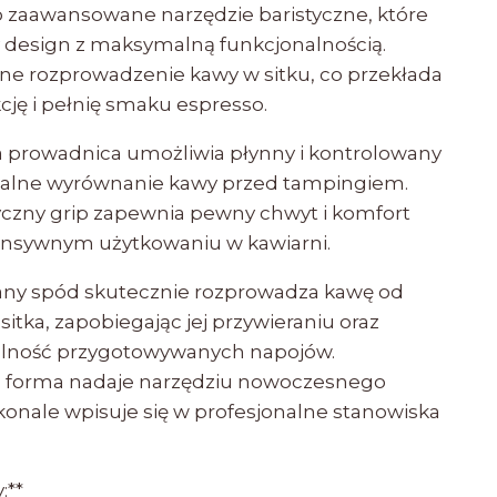
to zaawansowane narzędzie baristyczne, które
y design z maksymalną funkcjonalnością.
e rozprowadzenie kawy w sitku, co przekłada
kcję i pełnię smaku espresso.
 prowadnica umożliwia płynny i kontrolowany
dealne wyrównanie kawy przed tampingiem.
czny grip zapewnia pewny chwyt i komfort
tensywnym użytkowaniu w kawiarni.
any spód skutecznie rozprowadza kawę od
itka, zapobiegając jej przywieraniu oraz
alność przygotowywanych napojów.
na forma nadaje narzędziu nowoczesnego
konale wpisuje się w profesjonalne stanowiska
:**