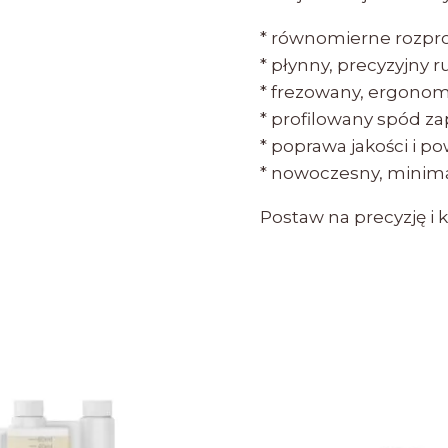
* równomierne rozpr
* płynny, precyzyjny 
* frezowany, ergonom
* profilowany spód z
* poprawa jakości i po
* nowoczesny, minima
Postaw na precyzję i 