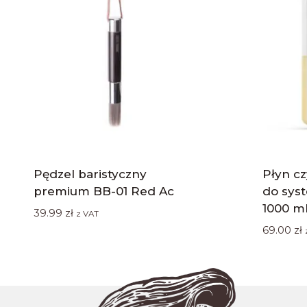
Pędzel baristyczny
Płyn c
premium BB-01 Red Ac
do sys
1000 ml
39.99
zł
z VAT
69.00
zł